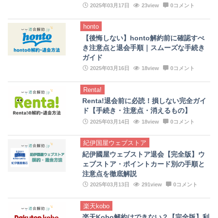
2025年03月17日
23view
0コメント
honto
【後悔しない】honto解約前に確認すべ
き注意点と退会手順｜スムーズな手続き
ガイド
2025年03月16日
18view
0コメント
Renta!
Renta!退会前に必読！損しない完全ガイ
ド【手続き・注意点・消えるもの】
2025年03月14日
18view
0コメント
紀伊国屋ウェブストア
紀伊國屋ウェブストア退会【完全版】ウ
ェブストア・ポイントカード別の手順と
注意点を徹底解説
2025年03月13日
291view
0コメント
楽天kobo
楽天Kobo解約はできない？【完全版】利