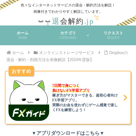
色々なインターネットサービスの退会・解約方法を解説！
ホーム
カテゴリ
リクエスト
HOME
CATEGORIES
REQUEST
ホーム
オンラインストレージサービス
Dropboxの
退会・解約・削除方法を画像解説【2024年度版】
おすすめ
7日間で身につく
負けないFX学習アプリ
稼ぎ方がマスターできる、超初心者向け
FX学習アプリ。
実際のお金を使わずにゲーム感覚で楽し
くFXを練習しよう！
▼アプリダウンロードはこちら▼