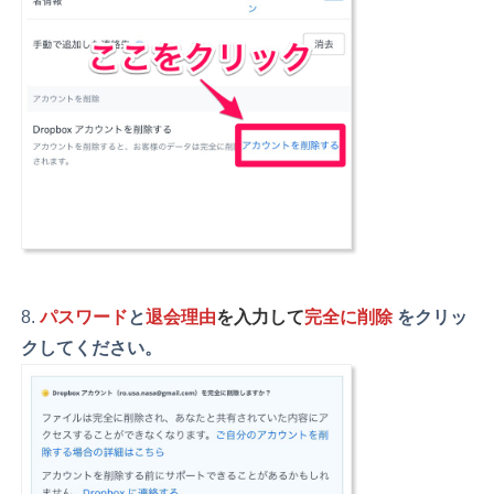
パスワード
と
退会理由
を入力して
完全に削除
をクリッ
クしてください。