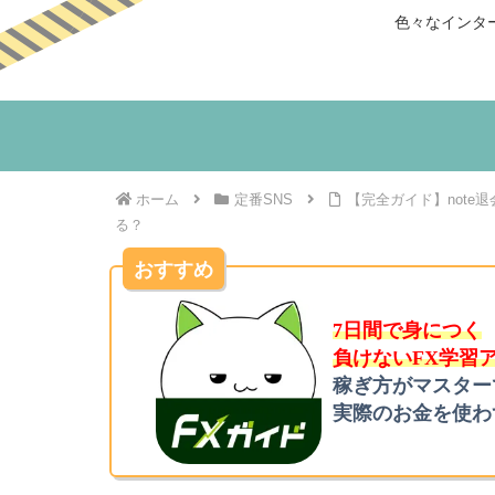
色々なインタ
ホーム
定番SNS
【完全ガイド】note
る？
おすすめ
7日間で身につく
負けないFX学習
稼ぎ方がマスター
実際のお金を使わ