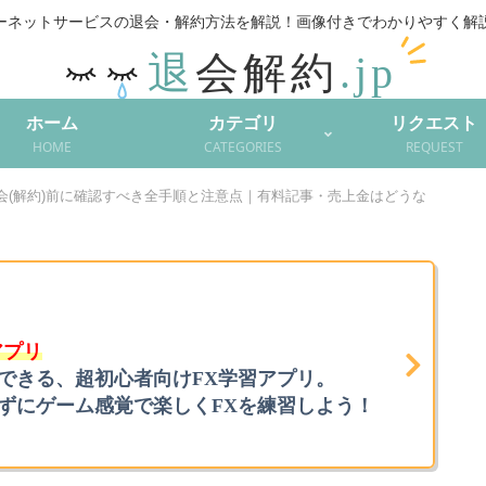
ーネットサービスの退会・解約方法を解説！
ホーム
カテゴリ
リクエスト
HOME
CATEGORIES
REQUEST
退会(解約)前に確認すべき全手順と注意点｜有料記事・売上金はどうな
アプリ
できる、超初心者向けFX学習アプリ。
ずにゲーム感覚で楽しくFXを練習しよう！