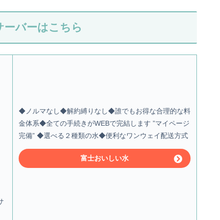
サーバーはこちら
◆ノルマなし◆解約縛りなし◆誰でもお得な合理的な料
金体系◆全ての手続きがWEBで完結します ”マイページ
完備” ◆選べる２種類の水◆便利なワンウェイ配送方式
富士おいしい水
サ