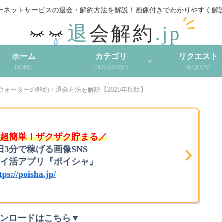
ーネットサービスの退会・解約方法を解説！
ホーム
カテゴリ
リクエスト
HOME
CATEGORIES
REQUEST
ウォーターの解約・退会方法を解説【2025年度版】
超簡単！ザクザク貯まる／
日3分で稼げる画像SNS
イ活アプリ『ポイシャ』
tps://poisha.jp/
ンロードはこちら▼