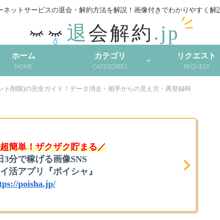
ーネットサービスの退会・解約方法を解説！
ホーム
カテゴリ
リクエスト
HOME
CATEGORIES
REQUEST
アカウント削除)の完全ガイド！データ消去・相手からの見え方・再登録時
超簡単！ザクザク貯まる／
日3分で稼げる画像SNS
イ活アプリ『ポイシャ』
tps://poisha.jp/