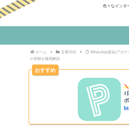
色々なインタ
ホーム
定番SNS
WhatsApp退会(
の挙動を徹底解説
おすすめ
＼
1
ポ
ht