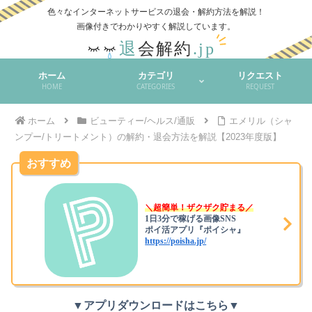
色々なインターネットサービスの退会・解約方法を解説！
ホーム
カテゴリ
リクエスト
HOME
CATEGORIES
REQUEST
ホーム
ビューティー/ヘルス/通販
エメリル（シャ
ンプー/トリートメント）の解約・退会方法を解説【2023年度版】
おすすめ
＼超簡単！ザクザク貯まる／
1日3分で稼げる画像SNS
ポイ活アプリ『ポイシャ』
https://poisha.jp/
▼アプリダウンロードはこちら▼