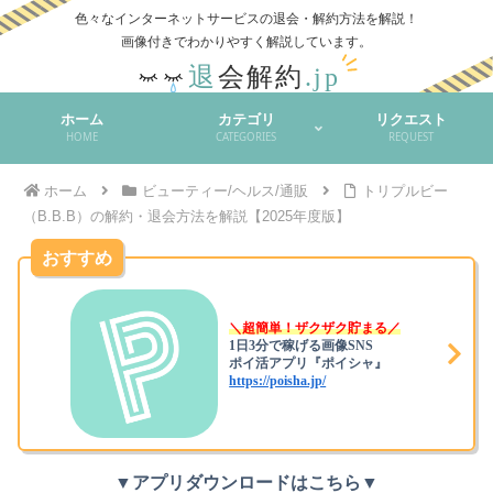
色々なインターネットサービスの退会・解約方法を解説！
ホーム
カテゴリ
リクエスト
HOME
CATEGORIES
REQUEST
ホーム
ビューティー/ヘルス/通販
トリプルビー
（B.B.B）の解約・退会方法を解説【2025年度版】
おすすめ
＼超簡単！ザクザク貯まる／
1日3分で稼げる画像SNS
ポイ活アプリ『ポイシャ』
https://poisha.jp/
▼アプリダウンロードはこちら▼