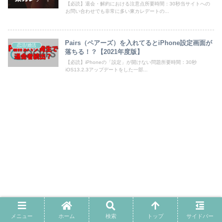
【必読】退会・解約における注意点所要時間：30秒当サイトへの
お問い合わせでも非常に多い東カレデートの...
Pairs（ペアーズ）を入れてるとiPhone設定画面が
恋活/婚活
落ちる！？【2021年度版】
【必読】iPhoneの「設定」が開けない問題所要時間：30秒
iOS13.2.3アップデートをした一部...
メニュー
ホーム
検索
トップ
サイドバー