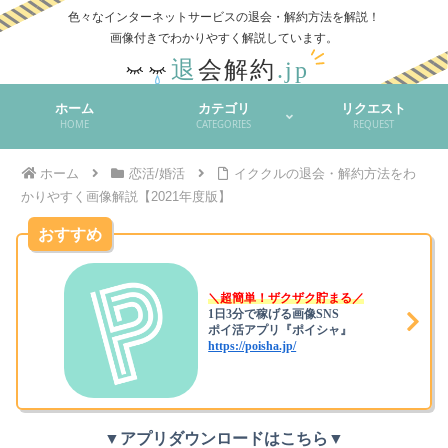
色々なインターネットサービスの退会・解約方法を解説！
ホーム
カテゴリ
リクエスト
HOME
CATEGORIES
REQUEST
ホーム
恋活/婚活
イククルの退会・解約方法をわ
かりやすく画像解説【2021年度版】
おすすめ
＼超簡単！ザクザク貯まる／
1日3分で稼げる画像SNS
ポイ活アプリ『ポイシャ』
https://poisha.jp/
▼アプリダウンロードはこちら▼