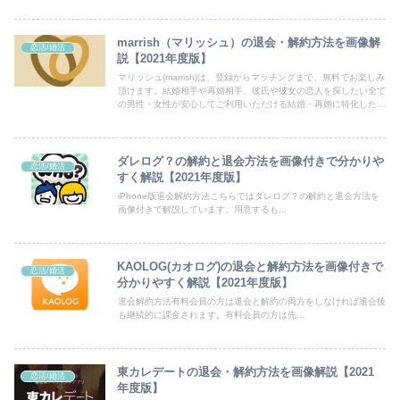
marrish（マリッシュ）の退会・解約方法を画像解
恋活/婚活
説【2021年度版】
マリッシュ(marrish)は、登録からマッチングまで、無料でお楽しみ
頂けます。結婚相手や再婚相手、彼氏や彼女の恋人を探したい全て
の男性・女性が安心してご利用いただける結婚・再婚に特化した婚
活マッチングサービスです。
ダレログ？の解約と退会方法を画像付きで分かりや
恋活/婚活
すく解説【2021年度版】
iPhone版退会解約方法こちらではダレログ？の解約と退会方法を
画像付きで解説しています。用意するも...
KAOLOG(カオログ)の退会と解約方法を画像付きで
恋活/婚活
分かりやすく解説【2021年度版】
退会解約方法有料会員の方は退会と解約の両方をしなければ退会後
も継続的に課金されます。有料会員の方は先...
東カレデートの退会・解約方法を画像解説【2021
恋活/婚活
年度版】