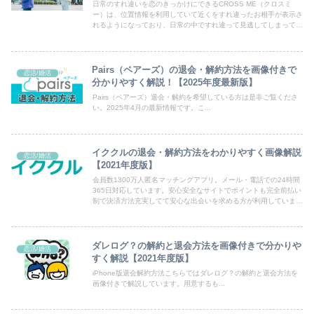
日常のすれ違いを恋のきっかけにできるCROSS ME（クロスミ
ー）は、位置情報を利用していて近くをすれ違ったお相手が表示さ
れるようになっており、日常の中ですれ違って見逃してしまってい
たチャンスを出会いのきっかけにできるマッチングアプリです。
Pairs（ペアーズ）の退会・解約方法を画像付きで
恋活/婚活
分かりやすく解説！【2025年度最新版】
Pairs（ペアーズ）退会・解約を希望している方は是非ご覧くださ
い。2025年4月の最新情報です。こ...
イククルの退会・解約方法をわかりやすく画像解説
恋活/婚活
【2021年度版】
会員数1300万人匿名マッチングアプリ。メール・電話での24時間
365日対応しています。安心安全なサイトでポイントも完全前払い
制で決済方法充実してて安心な出会いを求める方が利用していま
す。
ダレログ？の解約と退会方法を画像付きで分かりや
恋活/婚活
すく解説【2021年度版】
iPhone版退会解約方法こちらではダレログ？の解約と退会方法を
画像付きで解説しています。用意するも...