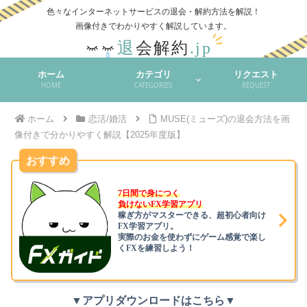
色々なインターネットサービスの退会・解約方法を解説！
ホーム
カテゴリ
リクエスト
HOME
CATEGORIES
REQUEST
ホーム
恋活/婚活
MUSE(ミューズ)の退会方法を画
像付きで分かりやすく解説【2025年度版】
おすすめ
7日間で身につく
負けないFX学習アプリ
稼ぎ方がマスターできる、超初心者向け
FX学習アプリ。
実際のお金を使わずにゲーム感覚で楽し
くFXを練習しよう！
▼アプリダウンロードはこちら▼