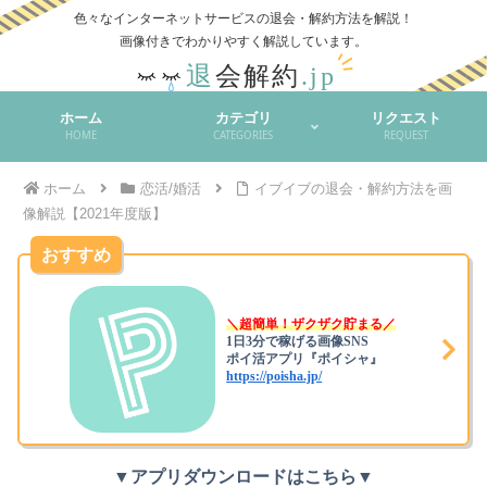
色々なインターネットサービスの退会・解約方法を解説！
ホーム
カテゴリ
リクエスト
HOME
CATEGORIES
REQUEST
ホーム
恋活/婚活
イブイブの退会・解約方法を画
像解説【2021年度版】
おすすめ
＼超簡単！ザクザク貯まる／
1日3分で稼げる画像SNS
ポイ活アプリ『ポイシャ』
https://poisha.jp/
▼アプリダウンロードはこちら▼