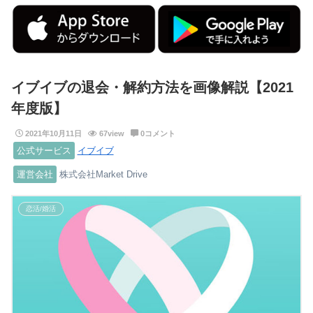
イブイブの退会・解約方法を画像解説【2021
年度版】
2021年10月11日
67view
0コメント
公式サービス
イブイブ
運営会社
株式会社Market Drive
恋活/婚活