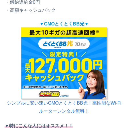
・解約違約金0円
・高額キャッシュバック
▼GMOとくとくBB光▼
シンプルに安い速いGMOとくとくBB光！高性能なWi-Fi
ルーターレンタル無料！
▼特にこんな人にはオススメ！！