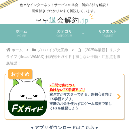
色々なインターネットサービスの退会・解約方法を解説！
ホーム
カテゴリ
リクエスト
HOME
CATEGORIES
REQUEST
ホーム
プロバイダ/光回線
【2025年最新】リンク
ライフ (Broad WiMAX) 解約完全ガイド｜損しない手順・注意点を徹
底解説！
おすすめ
7日間で身につく
負けないFX学習アプリ
稼ぎ方がマスターできる、超初心者向け
FX学習アプリ。
実際のお金を使わずにゲーム感覚で楽し
くFXを練習しよう！
▼アプリダウンロードはこちら▼