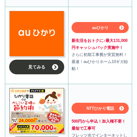
auひかり
新生活をおトクに♪最大131,000
円キャッシュバック実施中！
さらに初期工事費が実質無料！
最速！auひかりホーム10ギガ始
見てみる
動！
NTTひかり電話
500円から申込！加入権不要！
最短で工事可
フレッツ光でインターネットし