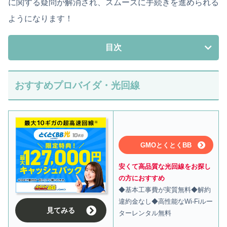
に関する疑問が解消され、スムーズに手続きを進められる
ようになります！
目次
おすすめプロバイダ・光回線
GMOとくとくBB
安くて高品質な光回線をお探し
の方におすすめ
◆基本工事費が実質無料◆解約
違約金なし◆高性能なWi-Fiルー
見てみる
ターレンタル無料