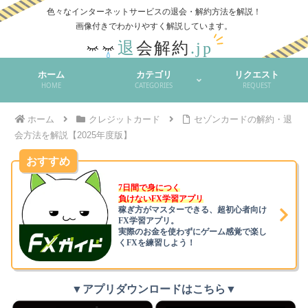
色々なインターネットサービスの退会・解約方法を解説！
ホーム
カテゴリ
リクエスト
HOME
CATEGORIES
REQUEST
ホーム
クレジットカード
セゾンカードの解約・退
会方法を解説【2025年度版】
おすすめ
7日間で身につく
負けないFX学習アプリ
稼ぎ方がマスターできる、超初心者向け
FX学習アプリ。
実際のお金を使わずにゲーム感覚で楽し
くFXを練習しよう！
▼アプリダウンロードはこちら▼