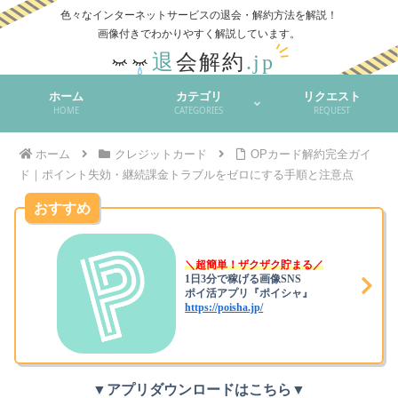
色々なインターネットサービスの退会・解約方法を解説！
ホーム
カテゴリ
リクエスト
HOME
CATEGORIES
REQUEST
ホーム
クレジットカード
OPカード解約完全ガイ
ド｜ポイント失効・継続課金トラブルをゼロにする手順と注意点
おすすめ
＼超簡単！ザクザク貯まる／
1日3分で稼げる画像SNS
ポイ活アプリ『ポイシャ』
https://poisha.jp/
▼アプリダウンロードはこちら▼